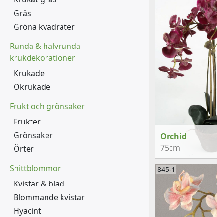
Gräs
Gröna kvadrater
Runda & halvrunda
krukdekorationer
Krukade
Okrukade
Frukt och grönsaker
Frukter
Grönsaker
Orchid
75cm
Örter
Snittblommor
845-1
Kvistar & blad
Blommande kvistar
Hyacint