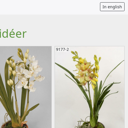
In english
idéer
9177-2