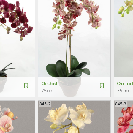
Orchid
Orchid
75cm
75cm
845-2
845-3