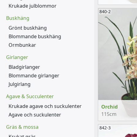
Krukade julblommor
840-2
Buskhäng
Grönt buskhäng
Blommande buskhäng
Ormbunkar
Girlanger
Bladgirlanger
Blommande girlanger
Julgirlang
Agave & Succulenter
Krukade agave och suckulenter
Orchid
115cm
Agave och suckulenter
Gräs & mossa
842-3
Krukat gräs