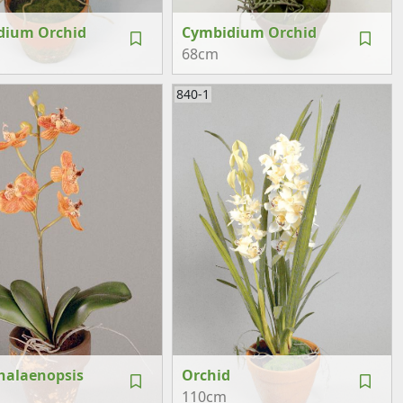
dium Orchid
Cymbidium Orchid
68cm
840-1
halaenopsis
Orchid
110cm