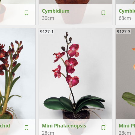
Cymbidium
Cymbi
30cm
68cm
9127-1
9127-3
chid
Mini Phalaenopsis
Mini P
28cm
28cm