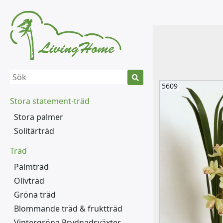
5609
Stora statement-träd
Stora palmer
Solitärträd
Träd
Palmträd
Olivträd
Gröna träd
Blommande träd & fruktträd
Vintergröna Prydnadsväxter