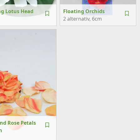
ng Lotus Head
Floating Orchids
2 alternativ
, 6cm
nd Rose Petals
n