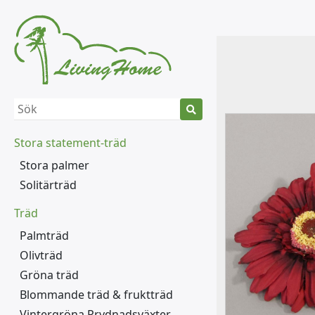
Stora statement-träd
Stora palmer
Solitärträd
Träd
Palmträd
Olivträd
Gröna träd
Blommande träd & fruktträd
Vintergröna Prydnadsväxter