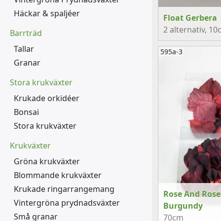
Häckar & spaljéer
Float Gerbera
2 alternativ
, 10
Barrträd
Tallar
595a-3
Granar
Stora krukväxter
Krukade orkidéer
Bonsai
Stora krukväxter
Krukväxter
Gröna krukväxter
Blommande krukväxter
Krukade ringarrangemang
Rose And Rose
Vintergröna prydnadsväxter
Burgundy
Små granar
70cm