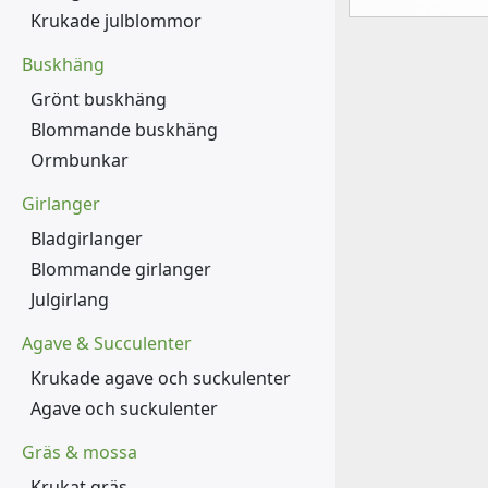
Krukade julblommor
Buskhäng
Grönt buskhäng
Blommande buskhäng
Ormbunkar
Girlanger
Bladgirlanger
Blommande girlanger
Julgirlang
Agave & Succulenter
Krukade agave och suckulenter
Agave och suckulenter
Gräs & mossa
Krukat gräs