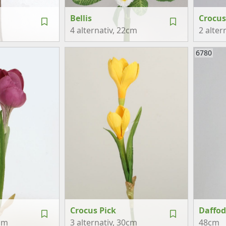
Bellis
Crocus
4 alternativ
, 22cm
2 alter
6780
Crocus Pick
Daffod
cm
3 alternativ
, 30cm
48cm