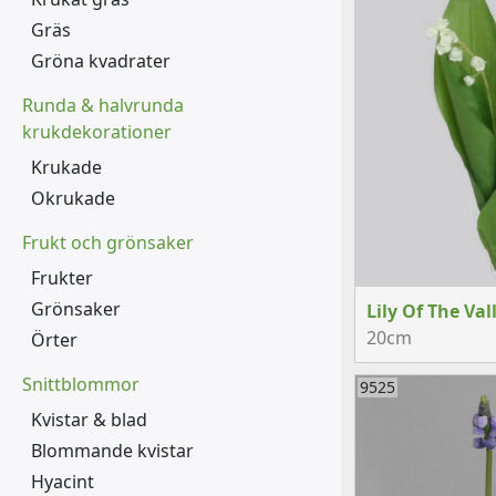
Gräs
Gröna kvadrater
Runda & halvrunda
krukdekorationer
Krukade
Okrukade
Frukt och grönsaker
Frukter
Grönsaker
Lily Of The Val
20cm
Örter
Snittblommor
9525
Kvistar & blad
Blommande kvistar
Hyacint