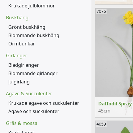
Krukade julblommor
7076
Buskhäng
Grönt buskhäng
Blommande buskhäng
Ormbunkar
Girlanger
Bladgirlanger
Blommande girlanger
Julgirlang
Agave & Succulenter
Krukade agave och suckulenter
Daffodil Spray
45cm
Agave och suckulenter
Gräs & mossa
4059
Krukat gräs