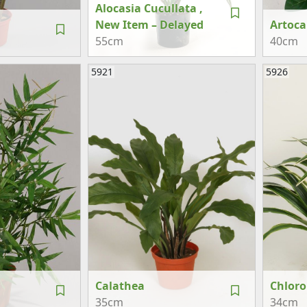
Alocasia Cucullata ,
New Item – Delayed
Artoca
55cm
40cm
5921
5926
Calathea
Chloro
35cm
34cm