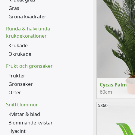
Gräs
Gröna kvadrater
Runda & halvrunda
krukdekorationer
Krukade
Okrukade
Frukt och grönsaker
Frukter
Grönsaker
Cycas Palm
60cm
Örter
Snittblommor
5860
Kvistar & blad
Blommande kvistar
Hyacint