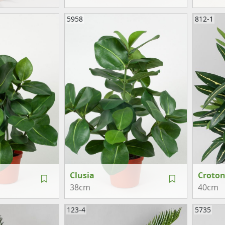
5958
812-1
Clusia
Croto
38cm
40cm
123-4
5735