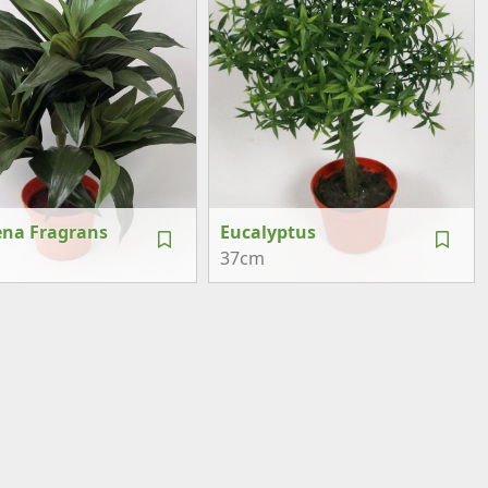
na Fragrans
Eucalyptus
37cm