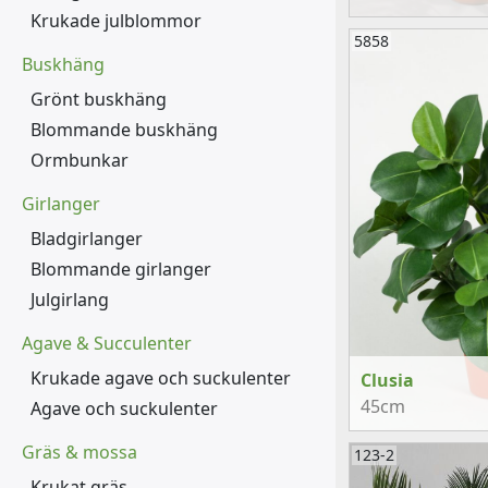
Krukade julblommor
5858
Buskhäng
Grönt buskhäng
Blommande buskhäng
Ormbunkar
Girlanger
Bladgirlanger
Blommande girlanger
Julgirlang
Agave & Succulenter
Krukade agave och suckulenter
Clusia
45cm
Agave och suckulenter
Gräs & mossa
123-2
Krukat gräs