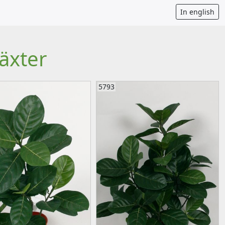
In english
äxter
5793