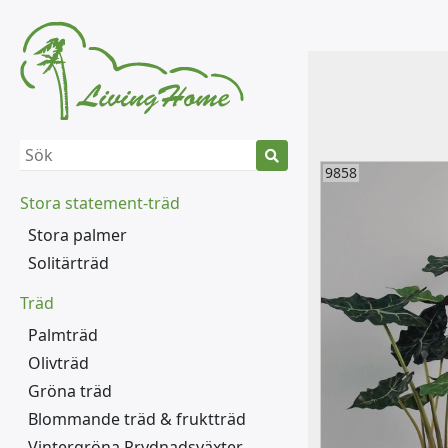
9858
Stora statement-träd
Stora palmer
Solitärträd
Träd
Palmträd
Olivträd
Gröna träd
Blommande träd & fruktträd
Vintergröna Prydnadsväxter