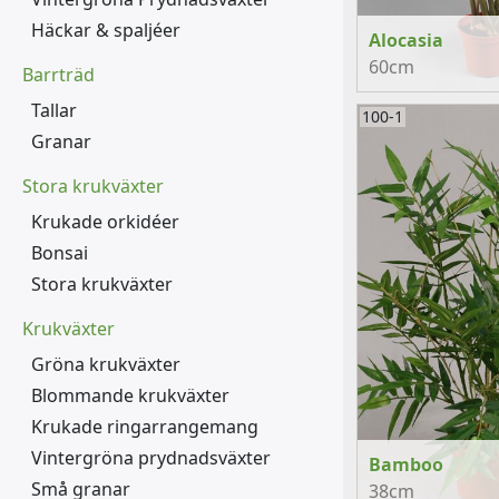
Häckar & spaljéer
Alocasia
60cm
Barrträd
Tallar
100-1
Granar
Stora krukväxter
Krukade orkidéer
Bonsai
Stora krukväxter
Krukväxter
Gröna krukväxter
Blommande krukväxter
Krukade ringarrangemang
Vintergröna prydnadsväxter
Bamboo
Små granar
38cm