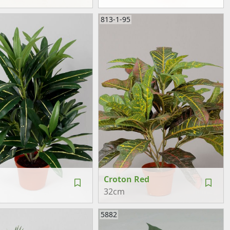
813-1-95
n
Croton Red
32cm
5882