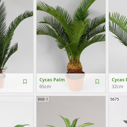
Cycas Palm
Cycas 
65cm
32cm
868-1
5675