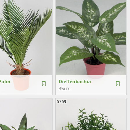
Palm
Dieffenbachia
35cm
5769